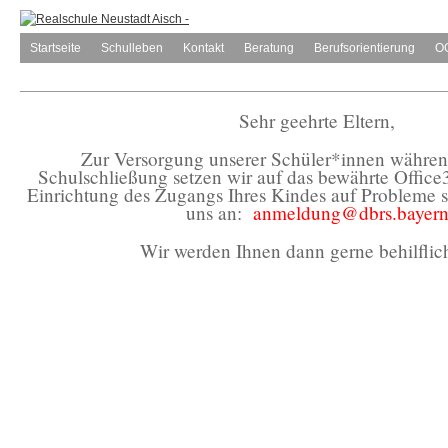
Startseite
Schulleben
Kontakt
Beratung
Berufsorientierung
O
Sehr geehrte Eltern,
Zur Versorgung unserer Schüler*innen während
Schulschließung setzen wir auf das bewährte Office3
Einrichtung des Zugangs Ihres Kindes auf Probleme s
uns an:
anmeldung@dbrs.bayer
Wir werden Ihnen dann gerne behilflich