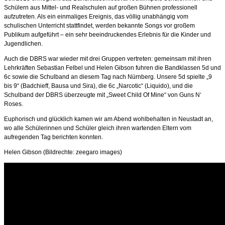
Schülern aus Mittel- und Realschulen auf großen Bühnen professionell
aufzutreten. Als ein einmaliges Ereignis, das völlig unabhängig vom
schulischen Unterricht stattfindet, werden bekannte Songs vor großem
Publikum aufgeführt – ein sehr beeindruckendes Erlebnis für die Kinder und
Jugendlichen.
Auch die DBRS war wieder mit drei Gruppen vertreten: gemeinsam mit ihren
Lehrkräften Sebastian Felbel und Helen Gibson fuhren die Bandklassen 5d und
6c sowie die Schulband an diesem Tag nach Nürnberg. Unsere 5d spielte „9
bis 9“ (Badchieff, Bausa und Sira), die 6c „Narcotic“ (Liquido), und die
Schulband der DBRS überzeugte mit „Sweet Child Of Mine“ von Guns N‘
Roses.
Euphorisch und glücklich kamen wir am Abend wohlbehalten in Neustadt an,
wo alle Schülerinnen und Schüler gleich ihren wartenden Eltern vom
aufregenden Tag berichten konnten.
Helen Gibson (Bildrechte: zeegaro images)