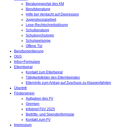
Beratungsportal des KM
Berufsberatung
Hilfe bei Verdacht auf Depression
Jugendsozialarbeit
Lese-Rechtschreibstörung
Schulberatung
Schulpsychologin
Schulseelsorge
Offene Tür
Berufsorientierung
OGS
Infos+Formulare
Elternbeirat
Kontakt zum Elterbeirat
Tätigkeitsfelder des Elternbeirates
Elterninfo zum Antrag auf Zuschuss zu Klassenfahrten
Übertritt
Förderverein
Aufgaben des FV
Gremien
Infobrief FöV 2025
Beitritts- und Spendenformular
Kontakt zum FV
Impressum