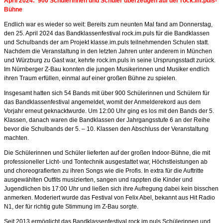
April 2024:
900 Schülerinnen und Schüler überzeugen auf der rock.im.puls-
Bühne
Endlich war es wieder so weit: Bereits zum neunten Mal fand am Donnerstag,
den 25. April 2024 das Bandklassenfestival rock.im.puls für die Bandklassen
und Schulbands der am Projekt klasse.im.puls teilnehmenden Schulen statt.
Nachdem die Veranstaltung in den letzten Jahren unter anderem in München
und Würzburg zu Gast war, kehrte rock.im.puls in seine Ursprungsstadt zurück.
Im Nürnberger Z-Bau konnten die jungen Musikerinnen und Musiker endlich
ihren Traum erfüllen, einmal auf einer großen Bühne zu spielen.
Insgesamt hatten sich 54 Bands mit über 900 Schülerinnen und Schülern für
das Bandklassenfestival angemeldet, womit der Anmelderekord aus dem
Vorjahr erneut geknacktwurde. Um 12:00 Uhr ging es los mit den Bands der 5.
Klassen, danach waren die Bandklassen der Jahrgangsstufe 6 an der Reihe
bevor die Schulbands der 5. – 10. Klassen den Abschluss der Veranstaltung
machten.
Die Schülerinnen und Schüler lieferten auf der großen Indoor-Bühne, die mit
professioneller Licht- und Tontechnik ausgestattet war, Höchstleistungen ab
und choreografierten zu ihren Songs wie die Profis. In extra für die Auftritte
ausgewählten Outfits musizierten, sangen und rappten die Kinder und
Jugendlichen bis 17:00 Uhr und ließen sich ihre Aufregung dabei kein bisschen
anmerken. Moderiert wurde das Festival von Felix Abel, bekannt aus Hit Radio
N1, der für richtig gute Stimmung im Z-Bau sorgte.
Seit 2013 ermöglicht das Bandklassenfestival rock.im.puls Schülerinnen und