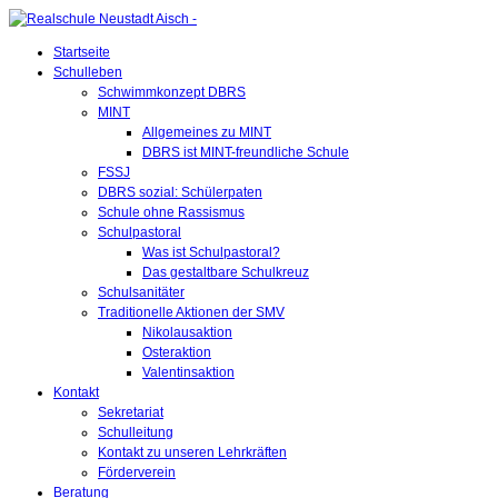
Startseite
Schulleben
Schwimmkonzept DBRS
MINT
Allgemeines zu MINT
DBRS ist MINT-freundliche Schule
FSSJ
DBRS sozial: Schülerpaten
Schule ohne Rassismus
Schulpastoral
Was ist Schulpastoral?
Das gestaltbare Schulkreuz
Schulsanitäter
Traditionelle Aktionen der SMV
Nikolausaktion
Osteraktion
Valentinsaktion
Kontakt
Sekretariat
Schulleitung
Kontakt zu unseren Lehrkräften
Förderverein
Beratung