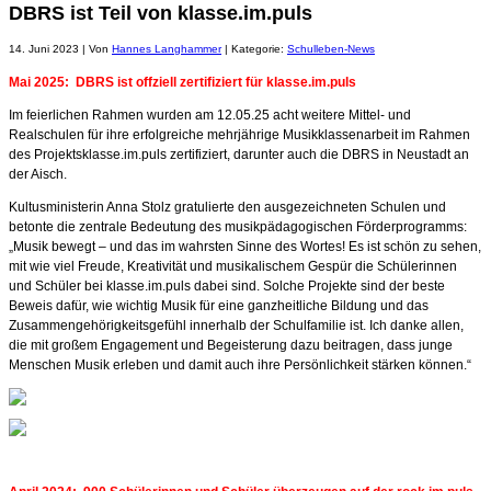
DBRS ist Teil von klasse.im.puls
14. Juni 2023 | Von
Hannes Langhammer
| Kategorie:
Schulleben-News
Mai 2025:
DBRS ist offziell zertifiziert für klasse.im.puls
Im feierlichen Rahmen wurden am 12.05.25 acht weitere Mittel- und
Realschulen für ihre erfolgreiche mehrjährige Musikklassenarbeit im Rahmen
des Projektsklasse.im.puls zertifiziert, darunter auch die DBRS in Neustadt an
der Aisch.
Kultusministerin Anna Stolz gratulierte den ausgezeichneten Schulen und
betonte die zentrale Bedeutung des musikpädagogischen Förderprogramms:
„Musik bewegt – und das im wahrsten Sinne des Wortes! Es ist schön zu sehen,
mit wie viel Freude, Kreativität und musikalischem Gespür die Schülerinnen
und Schüler bei klasse.im.puls dabei sind. Solche Projekte sind der beste
Beweis dafür, wie wichtig Musik für eine ganzheitliche Bildung und das
Zusammengehörigkeitsgefühl innerhalb der Schulfamilie ist. Ich danke allen,
die mit großem Engagement und Begeisterung dazu beitragen, dass junge
Menschen Musik erleben und damit auch ihre Persönlichkeit stärken können.“