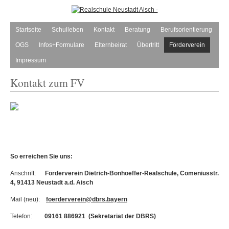
Startseite
Schulleben
Kontakt
Beratung
Berufsorientierung
OGS
Infos+Formulare
Elternbeirat
Übertritt
Förderverein
Impressum
Kontakt zum FV
So
erreichen Sie uns:
Anschrift:
Förderverein Dietrich-Bonhoeffer-Realschule, Comeniusstr.
4, 91413 Neustadt a.d. Aisch
Mail (neu):
foerderverein@dbrs.bayern
Telefon:
09161 886921 (Sekretariat der DBRS)