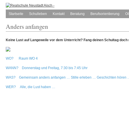
Startseite
Schulleben
Kontakt
Beratung
Berufsorientierung
O
Anders anfangen
Keine Lust auf Langeweile vor dem Unterricht? Fang deinen Schultag doch 
WO? Raum WO 4
WANN? Donnerstag und Freitag, 7:30 bis 7:45 Uhr
WAS? Gemeinsam anders anfangen … Stille erleben … Geschichten hören 
WER? Alle, die Lust haben …