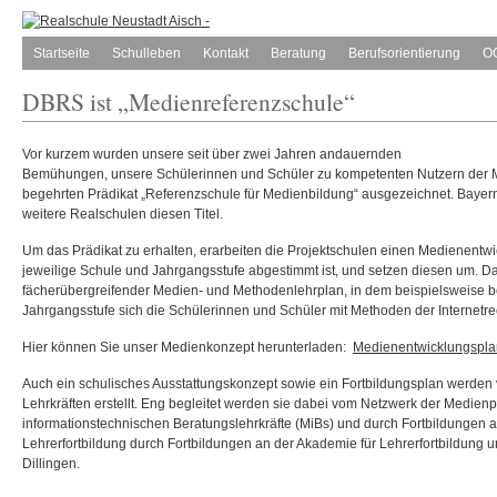
Startseite
Schulleben
Kontakt
Beratung
Berufsorientierung
O
DBRS ist „Medienreferenzschule“
Vor kurzem wurden unsere seit über zwei Jahren andauernden
Bemühungen, unsere Schülerinnen und Schüler zu kompetenten Nutzern der M
begehrten Prädikat „Referenzschule für Medienbildung“ ausgezeichnet. Bayernw
weitere Realschulen diesen Titel.
Um das Prädikat zu erhalten, erarbeiten die Projektschulen einen Medienentwi
jeweilige Schule und Jahrgangsstufe abgestimmt ist, und setzen diesen um. Da
fächerübergreifender Medien- und Methodenlehrplan, in dem beispielsweise be
Jahrgangsstufe sich die Schülerinnen und Schüler mit Methoden der Internetr
Hier können Sie unser Medienkonzept herunterladen:
Medienentwicklungspl
Auch ein schulisches Ausstattungskonzept sowie ein Fortbildungsplan werden 
Lehrkräften erstellt. Eng begleitet werden sie dabei vom Netzwerk der Medie
informationstechnischen Beratungslehrkräfte (MiBs) und durch Fortbildungen 
Lehrerfortbildung durch Fortbildungen an der Akademie für Lehrerfortbildung 
Dillingen.