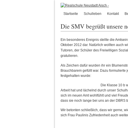
Startseite
Schulleben
Kontakt
B
Die SMV begrüßt unsere ne
Ein besonderes Ereignis stellte die Amtsei
Oktober 2012 dar. Natürlich
wollten auch w
Tutoren, der Schüler des Freiwilligen Sozi
gratulieren.
Als Zeichen dafür wurden ihr ein Blumenstr
Brauchbarem gefüllt war. Dazu formulierte 
festgehalten wurde:
Die Klasse 10 b w
Arbeit hat und lächelnd durch unser Schulh
sich im neuen Amt wohlfühlt und viel Freu
dass sie noch lange bei uns an der DBRS b
Wir betonten schließlich, dass wir gerne, 
sich Frau Paulinis Zufriedenheit auch weite