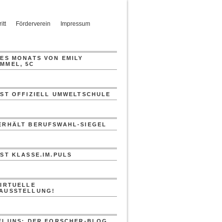
itt
Förderverein
Impressum
DES MONATS VON EMILY
MMEL, 5C
IST OFFIZIELL UMWELTSCHULE
ERHÄLT BERUFSWAHL-SIEGEL
IST KLASSE.IM.PULS
VIRTUELLE
AUSSTELLUNG!
EI UNS: DER FORSCHER-BLOG