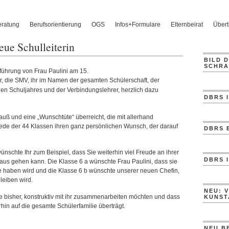
eratung
Berufsorientierung
OGS
Infos+Formulare
Elternbeirat
Übertr
ue Schulleiterin
BILD 
SCHRA
nführung von Frau Paulini am 15.
ir, die SMV, ihr im Namen der gesamten
Schülerschaft, der
alen Schuljahres und der Verbindungslehrer, herzlich dazu
DBRS 
auß und eine „Wunschtüte“ überreicht, die mit allerhand
jede der 44 Klassen ihren ganz persönlichen Wunsch, der darauf
DBRS 
ünschte Ihr zum Beispiel, dass Sie weiterhin viel Freude an ihrer
DBRS 
aus gehen kann. Die Klasse 6 a wünschte Frau Paulini, dass sie
de haben wird und die Klasse 6 b wünschte unserer neuen Chefin,
leiben wird.
NEU: 
wie bisher, konstruktiv mit ihr zusammenarbeiten möchten und dass
KUNST
rhin auf die gesamte Schülerfamilie überträgt.
NEU B