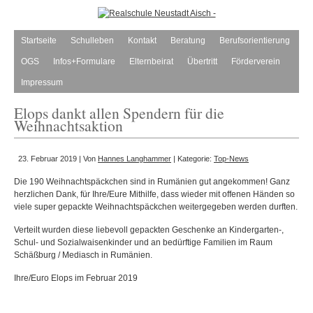
Startseite
Schulleben
Kontakt
Beratung
Berufsorientierung
OGS
Infos+Formulare
Elternbeirat
Übertritt
Förderverein
Impressum
Elops dankt allen Spendern für die
Weihnachtsaktion
23. Februar 2019 | Von
Hannes Langhammer
| Kategorie:
Top-News
Die 190 Weihnachtspäckchen sind in Rumänien gut angekommen! Ganz
herzlichen Dank, für Ihre/Eure Mithilfe, dass wieder mit offenen Händen so
viele super gepackte Weihnachtspäckchen weitergegeben werden durften.
Verteilt wurden diese liebevoll gepackten Geschenke an Kindergarten-,
Schul- und Sozialwaisenkinder und an bedürftige Familien im Raum
Schäßburg / Mediasch in Rumänien.
Ihre/Euro Elops im Februar 2019