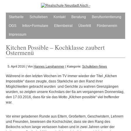
Startseite
Schulleben
Kontakt
Beratung
Berufsorientierung
OGS
Infos+Formulare
Elternbeirat
Übertritt
Förderverein
Impressum
Kitchen Possible – Kochklasse zaubert
Ostermenü
5. April 2016 | Von
Hannes Langhammer
| Kategorie:
Schulleben-News
Während in den letzten Wochen im TV immer wieder der Titel „Kitchen
Impossible“ davon zeugte, dass Starköche an den Rand ihrer
Möglichkeiten gebracht wurden
und Gerichte zu wahren Grenzgängen
wurden, so zeigten unsere Kochstars der 6a am vergangenen Donnerstag,
den 17.03.2016, dass für sie das Motto „Kitchen possible“ viel treffender
war.
Vor einer geladenen Runde aus Eltern, Großeltern, Geschwistern, Lehrern
und Freunden, bewiesen die Kochschüler, dass sie den Rang des
Beikochs schon lange verlassen haben und in zwei Jahren unter der