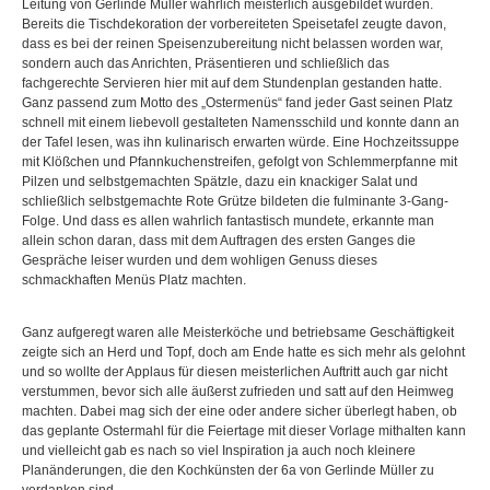
Leitung von Gerlinde Müller wahrlich meisterlich ausgebildet wurden.
Bereits die Tischdekoration der vorbereiteten Speisetafel zeugte davon,
dass es bei der reinen Speisenzubereitung nicht belassen worden war,
sondern auch das Anrichten, Präsentieren und schließlich das
fachgerechte Servieren hier mit auf dem Stundenplan gestanden hatte.
Ganz passend zum Motto des „Ostermenüs“ fand jeder Gast seinen Platz
schnell mit einem liebevoll gestalteten Namensschild und konnte dann an
der Tafel lesen, was ihn kulinarisch erwarten würde. Eine Hochzeitssuppe
mit Klößchen und Pfannkuchenstreifen, gefolgt von Schlemmerpfanne mit
Pilzen und selbstgemachten Spätzle, dazu ein knackiger Salat und
schließlich selbstgemachte Rote Grütze bildeten die fulminante 3-Gang-
Folge. Und dass es allen wahrlich fantastisch mundete, erkannte man
allein schon daran, dass mit dem Auftragen des ersten Ganges die
Gespräche leiser wurden und dem wohligen Genuss dieses
schmackhaften Menüs Platz machten.
Ganz aufgeregt waren alle Meisterköche und betriebsame Geschäftigkeit
zeigte sich an Herd und Topf, doch am Ende hatte es sich mehr als gelohnt
und so wollte der Applaus für diesen meisterlichen Auftritt auch gar nicht
verstummen, bevor sich alle äußerst zufrieden und satt auf den Heimweg
machten. Dabei mag sich der eine oder andere sicher überlegt haben, ob
das geplante Ostermahl für die Feiertage mit dieser Vorlage mithalten kann
und vielleicht gab es nach so viel Inspiration ja auch noch kleinere
Planänderungen, die den Kochkünsten der 6a von Gerlinde Müller zu