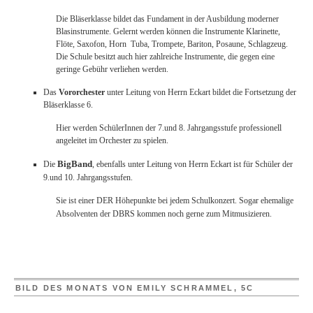
Die Bläserklasse bildet das Fundament in der Ausbildung moderner
Blasinstrumente. Gelernt werden können die Instrumente Klarinette,
Flöte, Saxofon, Horn Tuba, Trompete, Bariton, Posaune, Schlagzeug.
Die Schule besitzt auch hier zahlreiche Instrumente, die gegen eine
geringe Gebühr verliehen werden.
Das
Vororchester
unter Leitung von Herrn Eckart bildet die Fortsetzung der
Bläserklasse 6.
Hier werden SchülerInnen der 7.und 8. Jahrgangsstufe professionell
angeleitet im Orchester zu spielen.
BigBand
Die
, ebenfalls unter Leitung von Herrn Eckart ist für Schüler der
9.und 10. Jahrgangsstufen.
Sie ist einer DER Höhepunkte bei jedem Schulkonzert
. Sogar ehemalige
Absolventen der DBRS kommen noch gerne zum Mitmusizieren.
BILD DES MONATS VON EMILY SCHRAMMEL, 5C