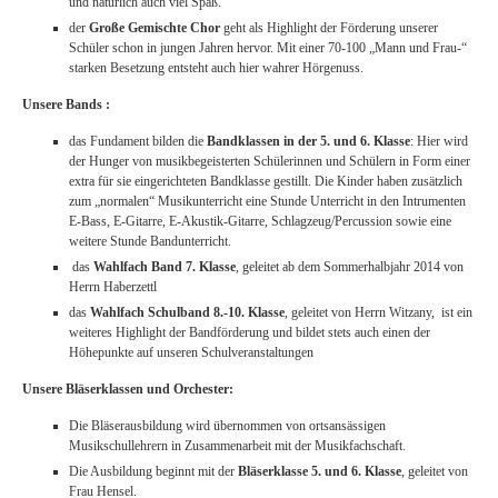
und natürlich auch viel Spaß.
der
Große Gemischte Chor
geht als Highlight der Förderung unserer
Schüler schon in jungen Jahren hervor. Mit einer 70-100 „Mann und Frau-“
starken Besetzung entsteht auch hier wahrer Hörgenuss.
Unsere Bands :
das Fundament bilden die
Bandklassen in der 5. und 6. Klasse
: Hier wird
der Hunger von musikbegeisterten Schülerinnen und Schülern in Form einer
extra für sie eingerichteten Bandklasse gestillt. Die Kinder haben zusätzlich
zum „normalen“ Musikunterricht eine Stunde Unterricht in den Intrumenten
E-Bass, E-Gitarre, E-Akustik-Gitarre, Schlagzeug/Percussion sowie eine
weitere Stunde Bandunterricht.
das
Wahlfach Band 7. Klasse
, geleitet ab dem Sommerhalbjahr 2014 von
Herrn Haberzettl
das
Wahlfach Schulband 8.-10. Klasse
, geleitet von Herrn Witzany, ist ein
weiteres Highlight der Bandförderung und bildet stets auch einen der
Höhepunkte auf unseren Schulveranstaltungen
Unsere Bläserklassen und Orchester:
Die Bläserausbildung wird übernommen von ortsansässigen
Musikschullehrern in Zusammenarbeit mit der Musikfachschaft.
Die Ausbildung beginnt mit der
Bläserklasse 5. und 6. Klasse
, geleitet von
Frau Hensel.