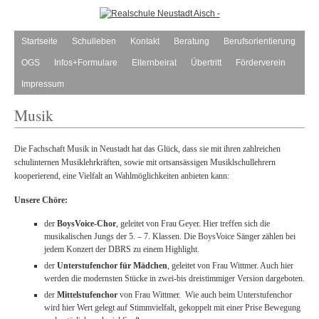
Startseite
Schulleben
Kontakt
Beratung
Berufsorientierung
OGS
Infos+Formulare
Elternbeirat
Übertritt
Förderverein
Impressum
Musik
Die Fachschaft Musik in Neustadt hat das Glück, dass sie mit ihren zahlreichen
schulinternen Musiklehrkräften, sowie mit ortsansässigen Musiklschullehrern
kooperierend, eine Vielfalt an Wahlmöglichkeiten anbieten kann:
Unsere Chöre:
der
BoysVoice-Chor
, geleitet von Frau Geyer. Hier treffen sich die
musikalischen Jungs der 5. – 7. Klassen. Die BoysVoice Sänger zählen bei
jedem Konzert der DBRS zu einem Highlight.
der
Unterstufenchor für Mädchen
, geleitet von Frau Wittmer. Auch hier
werden die modernsten Stücke in zwei-bis dreistimmiger Version dargeboten.
der
Mittelstufenchor
von Frau Wittmer. Wie auch beim Unterstufenchor
wird hier Wert gelegt auf Stimmvielfalt, gekoppelt mit einer Prise Bewegung