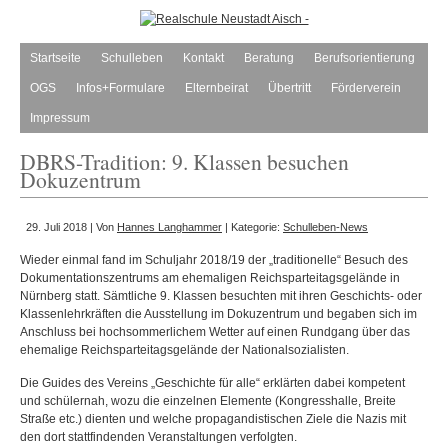
Startseite
Schulleben
Kontakt
Beratung
Berufsorientierung
OGS
Infos+Formulare
Elternbeirat
Übertritt
Förderverein
Impressum
DBRS-Tradition: 9. Klassen besuchen
Dokuzentrum
29. Juli 2018 | Von
Hannes Langhammer
| Kategorie:
Schulleben-News
Wieder einmal fand im Schuljahr 2018/19 der „traditionelle“ Besuch des
Dokumentationszentrums am ehemaligen Reichsparteitagsgelände in
Nürnberg statt. Sämtliche 9. Klassen
besuchten mit ihren Geschichts- oder
Klassenlehrkräften die Ausstellung im Dokuzentrum und begaben sich im
Anschluss bei hochsommerlichem Wetter auf einen Rundgang über das
ehemalige Reichsparteitagsgelände der Nationalsozialisten.
Die Guides des Vereins „Geschichte für alle“ erklärten dabei kompetent
und schülernah, wozu die einzelnen Elemente (Kongresshalle, Breite
Straße etc.) dienten und welche propagandistischen Ziele die Nazis mit
den dort stattfindenden Veranstaltungen verfolgten.