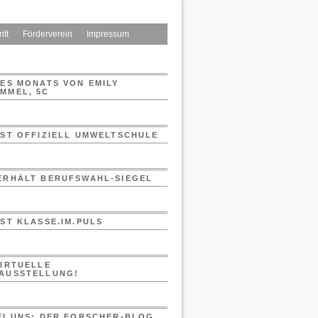
itt
Förderverein
Impressum
DES MONATS VON EMILY
MMEL, 5C
IST OFFIZIELL UMWELTSCHULE
ERHÄLT BERUFSWAHL-SIEGEL
IST KLASSE.IM.PULS
VIRTUELLE
AUSSTELLUNG!
EI UNS: DER FORSCHER-BLOG