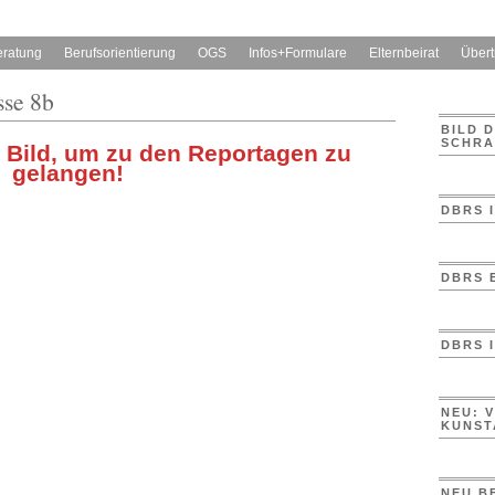
eratung
Berufsorientierung
OGS
Infos+Formulare
Elternbeirat
Übertr
sse 8b
BILD 
SCHRA
s Bild, um zu den Reportagen zu
gelangen!
DBRS 
DBRS 
DBRS 
NEU: 
KUNST
NEU B