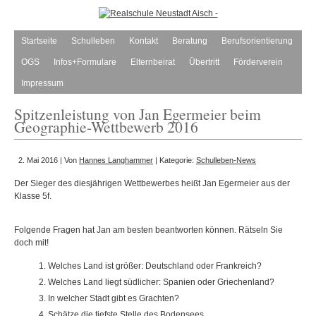
Startseite
Schulleben
Kontakt
Beratung
Berufsorientierung
OGS
Infos+Formulare
Elternbeirat
Übertritt
Förderverein
Impressum
Spitzenleistung von Jan Egermeier beim
Geographie-Wettbewerb 2016
2. Mai 2016 | Von
Hannes Langhammer
| Kategorie:
Schulleben-News
Der Sieger des diesjährigen Wettbewerbes heißt Jan Egermeier aus der
Klasse 5f.
Folgende Fragen hat Jan am besten beantworten können. Rätseln Sie
doch mit!
Welches Land ist größer: Deutschland oder Frankreich?
Welches Land liegt südlicher: Spanien oder Griechenland?
In welcher Stadt gibt es Grachten?
Schätze die tiefste Stelle des Bodensees.