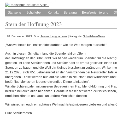
Startseite
Schulleben
Kontakt
Beratung
Berufsorientierung
O
Stern der Hoffnung 2023
28. Dezember 2023 | Von
Hannes Langhammer
| Kategorie:
Schulleben-News
„Was wir heute tun, entscheidet darüber, wie die Welt morgen aussieht.“
Auch in diesem Schuljahr fand die Spendenaktion „Stern
der Hoffnung“ an der DBRS statt. Wir haben wieder um Spenden für die Aischgrü
gebeten. Ihr liebe Schülerinnen und Schüler habt es erneut geschafft, einen St
Spenden zu bauen und die Welt ein kleines bisschen zu verändern. Wir konnt
21.12.2023, stolz 851 Lebensmittel an den Vorsitzenden der Neustädter Tafel 
übergeben. Diese werden nun auf die Tafeln in Neustadt, Bad Windsheim und U
bedürftige Menschen lebensnotwendige Dinge „einkaufen“.
Wir, die Schülerpaten mit unseren Betreuerinnen Frau Mendl-Möhring und Fra
herzlich bei euch allen bedanken. Gerade in dieser schweren Zeit ist es schö
erreichen können und auch an andere Menschen denken.
Wir wünschen euch ein schönes Weihnachtsfest mit euren Liebsten und alles G
Eure Schülerpaten