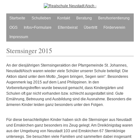
Startseite
Schulleben
Kontakt
Beratung
Berufsorientierung
OGS
Infos+Formulare
Elternbeirat
Übertritt
Förderverein
Impressum
Sternsinger 2015
An der diesjährigen Sternsingeraktion der Pfarrgemeinde St. Johannes,
Neustadt/Aisch waren wieder viele Schüler unserer Schule beteiligt. Die
Aktion stand unter dem Motto „Segen bringen, Segen sein“. Besonderes
Augenmerk lag 2015 auf dem Land Philippinen. In den
Vorbereitungstreffen wurde bewusst gemacht, dass Kindergärten und
Schulen oft gar nicht vorhanden bzw. schlecht ausgestattet sind. Gute
Ernährung, Betreuung und Ausbildung sind die Ausnahme. Besonders die
ärmeren Kinder leiden ganz besonders unter den Folgen.
Für diese benachteiligten Kinder haben sich die Sternsinger aus Neustadt
und Emskirchen ganz besonders ins Zeug gelegt. Am Dreikönigstag waren
aus der Umgebung von Neustadt 103 und Emskirchen 67 Sternkönige
unterwegs. Sie besuchten viele Familien und sammelten dabei insgesamt