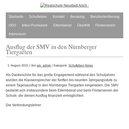
Startseite
Schulleben
Kontakt
Beratung
Berufsorientierung
OGS
Infos+Formulare
Elternbeirat
Übertritt
Förderverein
Impressum
Ausflug der SMV in den Nürnberger
Tiergarten
1. August 2015 | Von
wp_admin
| Kategorie:
Schulleben-News
Als Dankeschön für das große Engagement während des Schuljahres
wurden die Klassensprecher der fünften bis neunten Jahrgangsstufe zu
einem Tagesausflug in den Nürnberger Tiergarten eingeladen. Die SMV
bedankt sich insbesondere beim Elternbeirat und beim Förderverein der
Schule, die diesen Ausflug finanziell ermöglichten.
Die Verbindungslehrer