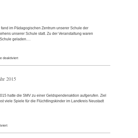
der
Bahnunterführung
„Strahlbacher
Weg/Comeniusstraße“
 fand im Pädagogischen Zentrum unserer Schule der
tehens unserer Schule statt. Zu der Veranstaltung waren
d Schule geladen.…
für
 deaktiviert
Festakt
ahr 2015
2015 hatte die SMV zu einer Geldspendenaktion aufgerufen. Ziel
 viele Spiele für die Flüchtlingskinder im Landkreis Neustadt
für
viert
Frühlingsaktion
unserer