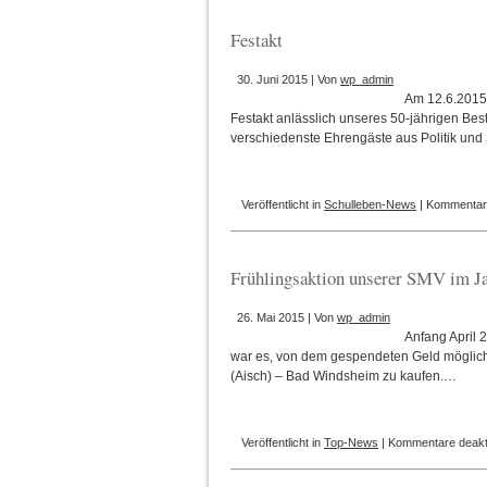
Festakt
30. Juni 2015 | Von
wp_admin
Am 12.6.2015
Festakt anlässlich unseres 50-jährigen Bes
verschiedenste Ehrengäste aus Politik un
Veröffentlicht in
Schulleben-News
|
Kommentare
Frühlingsaktion unserer SMV im J
26. Mai 2015 | Von
wp_admin
Anfang April 
war es, von dem gespendeten Geld möglichst
(Aisch) – Bad Windsheim zu kaufen.…
Veröffentlicht in
Top-News
|
Kommentare deakti