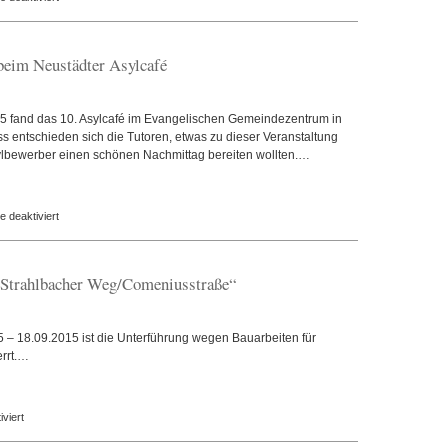
Ausflug
der
SMV
beim Neustädter Asylcafé
in
den
Nürnberger
5 fand das 10. Asylcafé im Evangelischen Gemeindezentrum in
Tiergarten
s entschieden sich die Tutoren, etwas zu dieser Veranstaltung
ylbewerber einen schönen Nachmittag bereiten wollten.…
für
 deaktiviert
Tutoren
der
DBRS
„Strahlbacher Weg/Comeniusstraße“
engagieren
sich
beim
 – 18.09.2015 ist die Unterführung wegen Bauarbeiten für
Neustädter
rrt.…
Asylcafé
für
viert
Erneuerung