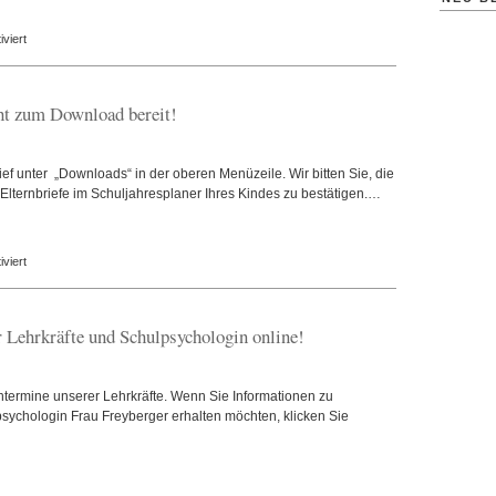
für
viert
Neuer
Elternbeirat
gewählt!
eht zum Download bereit!
ief unter „Downloads“ in der oberen Menüzeile. Wir bitten Sie, die
Elternbriefe im Schuljahresplaner Ihres Kindes zu bestätigen.…
für
viert
Neuer
Elternbrief
vom
 Lehrkräfte und Schulpsychologin online!
26.10.15
steht
zum
ntermine unserer Lehrkräfte. Wenn Sie Informationen zu
Download
sychologin Frau Freyberger erhalten möchten, klicken Sie
bereit!