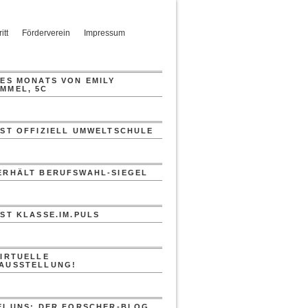
itt
Förderverein
Impressum
DES MONATS VON EMILY
MMEL, 5C
IST OFFIZIELL UMWELTSCHULE
ERHÄLT BERUFSWAHL-SIEGEL
IST KLASSE.IM.PULS
VIRTUELLE
AUSSTELLUNG!
EI UNS: DER FORSCHER-BLOG