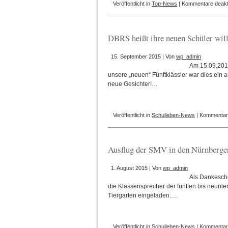
Veröffentlicht in
Top-News
|
Kommentare deakti
DBRS heißt ihre neuen Schüler wi
15. September 2015 | Von
wp_admin
Am 15.09.2015
unsere „neuen“ Fünftklässler war dies ein
neue Gesichter!…
Veröffentlicht in
Schulleben-News
|
Kommentare
Ausflug der SMV in den Nürnberger
1. August 2015 | Von
wp_admin
Als Dankesch
die Klassensprecher der fünften bis neunt
Tiergarten eingeladen.…
Veröffentlicht in
Schulleben-News
|
Kommentare