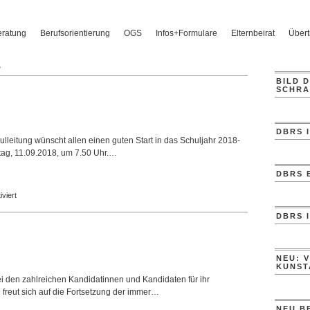
eratung
Berufsorientierung
OGS
Infos+Formulare
Elternbeirat
Übertr
s
BILD 
SCHRA
DBRS 
ulleitung wünscht allen einen guten Start in das Schuljahr 2018-
tag, 11.09.2018, um 7.50 Uhr.…
DBRS 
für
viert
Neues
DBRS 
Schuljahr
NEU: 
KUNST
 den zahlreichen Kandidatinnen und Kandidaten für ihr
freut sich auf die Fortsetzung der immer…
NEU B