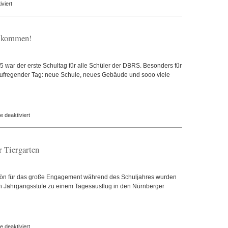
für
viert
Neue
Sprechstundentermine
unserer
llkommen!
Lehrkräfte
und
Schulpsychologin
 war der erste Schultag für alle Schüler der DBRS. Besonders für
online!
 aufregender Tag: neue Schule, neues Gebäude und sooo viele
für
 deaktiviert
DBRS
heißt
ihre
 Tiergarten
neuen
Schüler
willkommen!
ön für das große Engagement während des Schuljahres wurden
en Jahrgangsstufe zu einem Tagesausflug in den Nürnberger
für
 deaktiviert