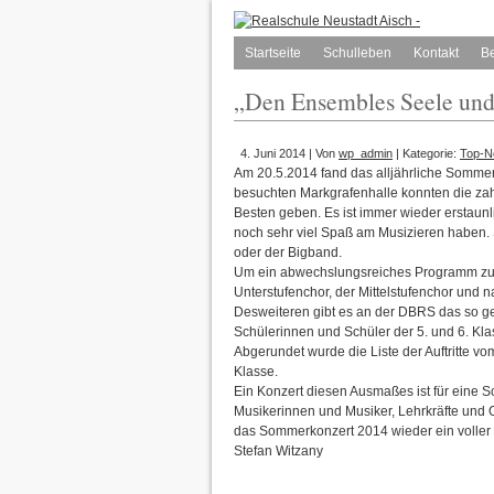
Startseite
Schulleben
Kontakt
B
„Den Ensembles Seele und
4. Juni 2014 | Von
wp_admin
| Kategorie:
Top-
Am 20.5.2014 fand das alljährliche Sommer
besuchten Markgrafenhalle konnten die za
Besten geben. Es ist immer wieder erstaunl
noch sehr viel Spaß am Musizieren haben. 
oder der Bigband.
Um ein abwechslungsreiches Programm zu g
Unterstufenchor, der Mittelstufenchor und n
Desweiteren gibt es an der DBRS das so ge
Schülerinnen und Schüler der 5. und 6. Klass
Abgerundet wurde die Liste der Auftritte v
Klasse.
Ein Konzert diesen Ausmaßes ist für eine Sc
Musikerinnen und Musiker, Lehrkräfte und O
das Sommerkonzert 2014 wieder ein voller 
Stefan Witzany