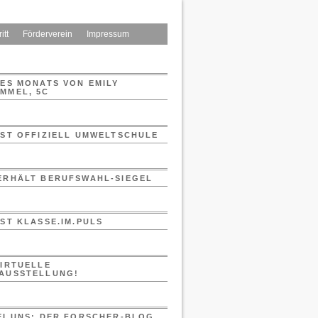
itt
Förderverein
Impressum
DES MONATS VON EMILY
MMEL, 5C
IST OFFIZIELL UMWELTSCHULE
ERHÄLT BERUFSWAHL-SIEGEL
IST KLASSE.IM.PULS
VIRTUELLE
AUSSTELLUNG!
EI UNS: DER FORSCHER-BLOG