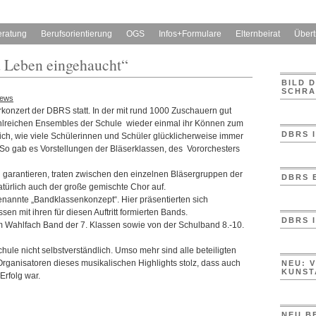
eratung
Berufsorientierung
OGS
Infos+Formulare
Elternbeirat
Übertr
 Leben eingehaucht“
BILD 
SCHRA
News
konzert der DBRS statt.
In der mit rund 1000 Zuschauern gut
hlreichen Ensembles der Schule wieder einmal ihr Können zum
DBRS 
ich, wie viele Schülerinnen und Schüler glücklicherweise immer
So gab es Vorstellungen der Bläserklassen, des Vororchesters
arantieren, traten zwischen den einzelnen Bläsergruppen der
DBRS 
atürlich auch der große gemischte Chor auf.
nannte „Bandklassenkonzept“. Hier präsentierten sich
en mit ihren für diesen Auftritt formierten Bands.
DBRS 
om Wahlfach Band der 7. Klassen sowie von der Schulband 8.-10.
hule nicht selbstverständlich. Umso mehr sind alle beteiligten
rganisatoren dieses musikalischen Highlights stolz, dass auch
NEU: 
KUNST
Erfolg war.
NEU B