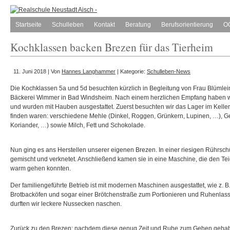
Startseite
Schulleben
Kontakt
Beratung
Berufsorientierung
O
Kochklassen backen Brezen für das Tierheim
11. Juni 2018 | Von
Hannes Langhammer
| Kategorie:
Schulleben-News
Die Kochklassen 5a und 5d besuchten kürzlich in Begleitung von Frau Blümlein
Bäckerei Wimmer in Bad Windsheim. Nach einem herzlichen Empfang haben 
und wurden mit Hauben ausgestattet. Zuerst besuchten wir das Lager im Keller
finden waren: verschiedene Mehle (Dinkel, Roggen, Grünkern, Lupinen, …), G
Koriander, …) sowie Milch, Fett und Schokolade.
Nun ging es ans Herstellen unserer eigenen Brezen. In einer riesigen Rührsch
gemischt und verknetet. Anschließend kamen sie in eine Maschine, die den Teig 
warm gehen konnten.
Der familiengeführte Betrieb ist mit modernen Maschinen ausgestattet, wie z. 
Brotbacköfen und sogar einer Brötchenstraße zum Portionieren und Ruhenlasse
durften wir leckere Nussecken naschen.
Zurück zu den Brezen: nachdem diese genug Zeit und Ruhe zum Gehen gehabt 