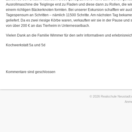
Ausrollmaschine die Teiglinge erst zu Fladen und diese dann zu Rollen, die wi
einem richtigen Bäckerknoten formten. Bei unserer Exkursion schafften wir auc
Tagespensum an Schritten – nämlich 11500 Schritte. Am nächsten Tag bekame
geliefert. Da es zwei riesige Körbe waren, verkauften wir sie in der Pause und
von über 200 € an das Tierheim in Unternesselbach.
Vielen Dank an die Familie Wimmer für den sehr informativen und erlebnisreic
Kochwerkstatt 5a und 5d
Kommentare sind geschlossen
© 2026 Realschule Neustadt 
Anme