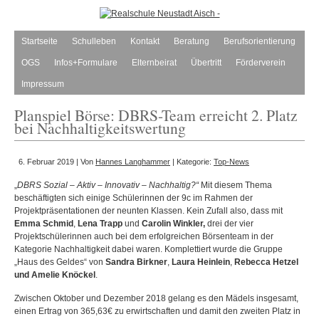
Startseite
Schulleben
Kontakt
Beratung
Berufsorientierung
OGS
Infos+Formulare
Elternbeirat
Übertritt
Förderverein
Impressum
Planspiel Börse: DBRS-Team erreicht 2. Platz
bei Nachhaltigkeitswertung
6. Februar 2019 | Von
Hannes Langhammer
| Kategorie:
Top-News
„
DBRS Sozial – Aktiv – Innovativ – Nachhaltig?“
Mit diesem Thema
beschäftigten sich einige Schülerinnen der 9c im Rahmen der
Projektpräsentationen der neunten Klassen. Kein Zufall also, dass mit
Emma Schmid
,
Lena Trapp
und
Carolin Winkler,
drei der vier
Projektschülerinnen auch bei dem erfolgreichen Börsenteam in der
Kategorie Nachhaltigkeit dabei waren. Komplettiert wurde die Gruppe
„Haus des Geldes“ von
Sandra Birkner
,
Laura Heinlein
,
Rebecca Hetzel
und Amelie Knöckel
.
Zwischen Oktober und Dezember 2018 gelang es den Mädels insgesamt,
einen Ertrag von 365,63€ zu erwirtschaften und damit den zweiten Platz in