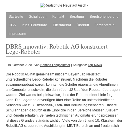
Startseite
Schulleben
Kontakt
Beratung
Berufsorientierung
OGS
Infos+Formulare
Elternbeirat
Übertritt
Förderverein
Impressum
DBRS innovativ: Robotik AG konstruiert
Lego-Roboter
19. Oktober 2020 | Von
Hannes Langhammer
| Kategorie:
Top-News
Die Robotik AG hat gemeinsam mit dem BayernLab Neustadt
unterschiedliche Lego-Roboter konstruiert. Nachdem die Roboter
zusammengebaut waren, konnten die
Schüler eigenständig Algorithmen
am Computer entwickeln, die dann über USB auf den Roboter übertragen
wurden. Ziel war es beispielsweise, dass der Roboter einer Linie folgen
kann. Die Legoroboter verfügen über eine Reihe an unterschiedlichen
Sensoren wie z. B. Ultraschall-, Farb- und Berührungssensoren. Unsere
Schüler haben dadurch erste Einblicke in den Bereiche Messen, Steuern
und Regeln erhalten. Bei vielen technischen Automatisierungsprozessen
ist dieses Grundverständnis wichtig. Viele von den 9. und 10. Klässlern, der
Robotik AG streben eine Ausbildung im MINT-Bereich an und freuten sich